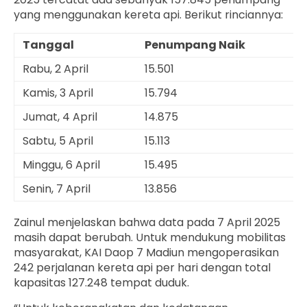
yang menggunakan kereta api. Berikut rinciannya:
Tanggal
Penumpang Naik
P
Rabu, 2 April
15.501
13
Kamis, 3 April
15.794
1
Jumat, 4 April
14.875
11
Sabtu, 5 April
15.113
10
Minggu, 6 April
15.495
10
Senin, 7 April
13.856
8
Zainul menjelaskan bahwa data pada 7 April 2025
masih dapat berubah. Untuk mendukung mobilitas
masyarakat, KAI Daop 7 Madiun mengoperasikan
242 perjalanan kereta api per hari dengan total
kapasitas 127.248 tempat duduk.